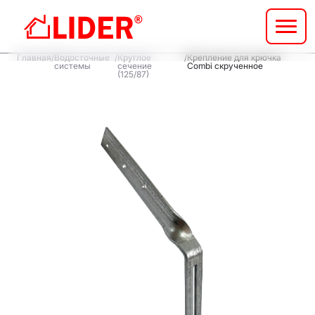
Перейти
к
основному
Строка
содержанию
Главная
Водосточные
Круглое
Крепление для крючка
системы
сечение
Combi скрученное
навигации
(125/87)