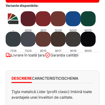
Variante disponibile:
+
3005
3011
3009
5005
6005
7016
7024
8015
8017
8019
9005
Livrare în toată țara
Garanția calității
DESCRIERE
CARACTERISTICI
SCHEMA
Țigla metalică Lider (profil clasic) îmbină toate
Caracteristici
avantajele unei învelitori de calitate.
Lungimea minimă a foii - 500 mm