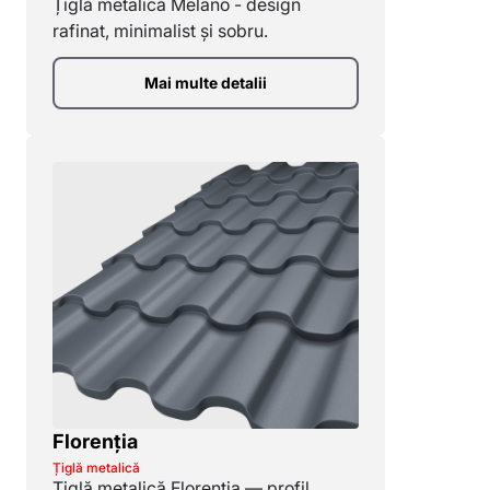
Țiglă metalică Melano - design
rafinat, minimalist și sobru.
Mai multe detalii
Florenția
Țiglă metalică
Țiglă metalică Florentia — profil