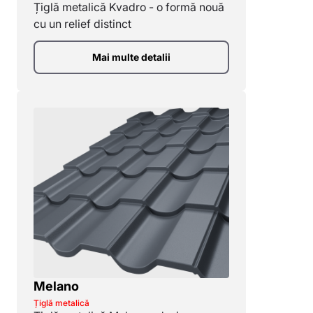
Țiglă metalică Kvadro - o formă nouă
Quartz (Polonia, 0,53 mm, Zn 275 g/m2)
cu un relief distinct
Mai multe detalii
Melano
Țiglă metalică