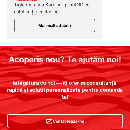
Țiglă metalică Karelia - profil 3D cu
estetica țiglei clasice
Mai multe detalii
Acoperiș nou? Te ajutăm noi!
Ia legătura cu noi — îți oferim consultanță 
rapidă și soluții personalizate pentru comanda 
ta!
Contactează-ne