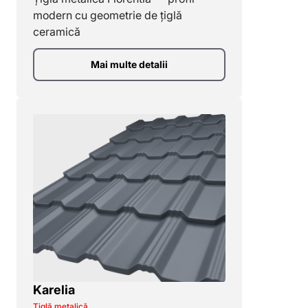
modern cu geometrie de țiglă
ceramică
Mai multe detalii
Karelia
Țiglă metalică