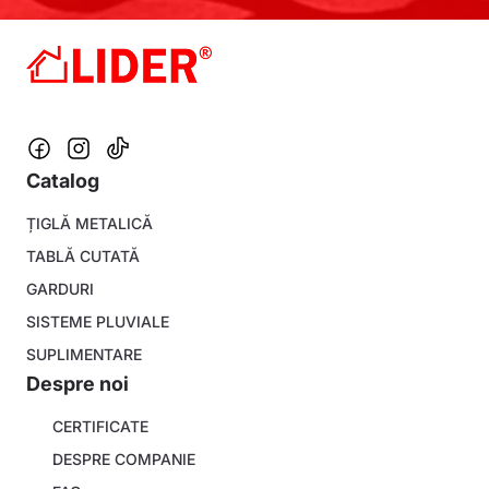
Catalog
Footer
ȚIGLĂ METALICĂ
menu
TABLĂ CUTATĂ
GARDURI
SISTEME PLUVIALE
SUPLIMENTARE
Despre noi
About
CERTIFICATE
company
DESPRE COMPANIE