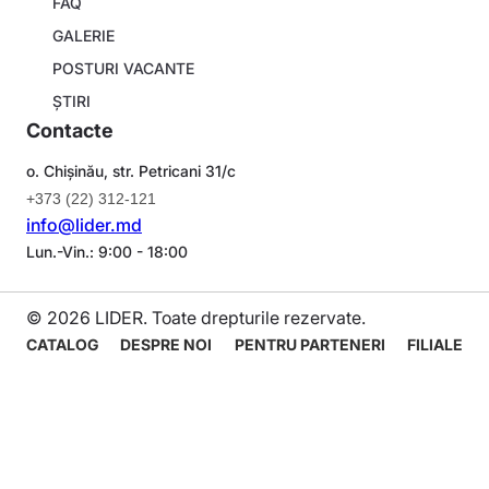
FAQ
GALERIE
POSTURI VACANTE
ȘTIRI
Contacte
o. Chișinău, str. Petricani 31/c
+373 (22) 312-121
info@lider.md
Lun.-Vin.: 9:00 - 18:00
© 2026 LIDER. Toate drepturile rezervate.
Navigare
CATALOG
DESPRE NOI
PENTRU PARTENERI
FILIALE
principală