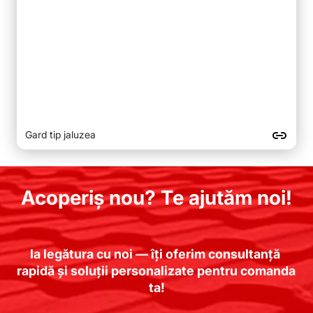
Gard tip jaluzea
Acoperiș nou? Te ajutăm noi!
Ia legătura cu noi — îți oferim consultanță 
rapidă și soluții personalizate pentru comanda 
ta!