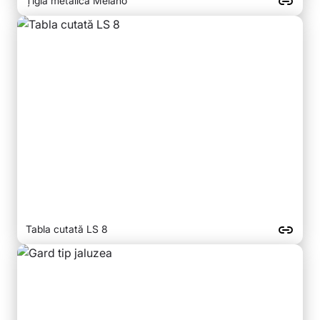
Țigla metalica Melano
Tabla cutată LS 8