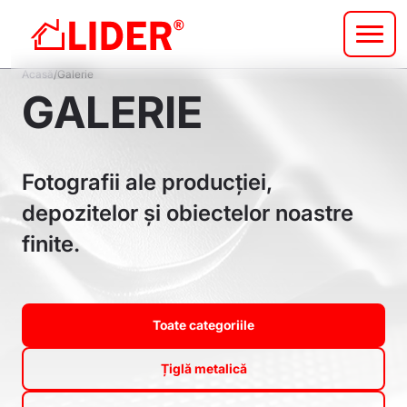
Sari
la
conținutul
Breadcrumb
principal
Acasă
Galerie
GALERIE
Fotografii ale producției,
depozitelor și obiectelor noastre
finite.
Toate categoriile
Țiglă metalică