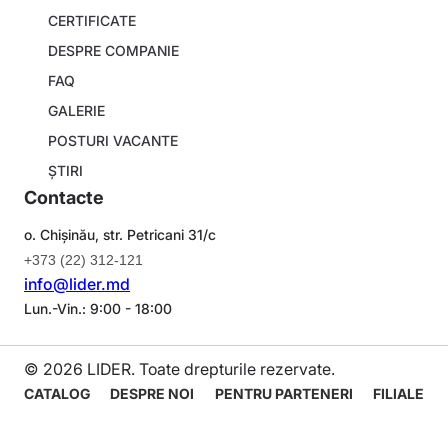
About
CERTIFICATE
company
DESPRE COMPANIE
FAQ
GALERIE
POSTURI VACANTE
ȘTIRI
Contacte
o. Chișinău, str. Petricani 31/c
+373 (22) 312-121
info@lider.md
Lun.-Vin.: 9:00 - 18:00
© 2026 LIDER. Toate drepturile rezervate.
Navigare
CATALOG
DESPRE NOI
PENTRU PARTENERI
FILIALE
principală