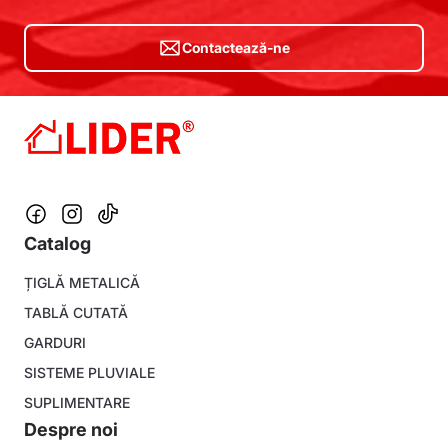
Contactează-ne
Catalog
Footer
ȚIGLĂ METALICĂ
menu
TABLĂ CUTATĂ
GARDURI
SISTEME PLUVIALE
SUPLIMENTARE
Despre noi