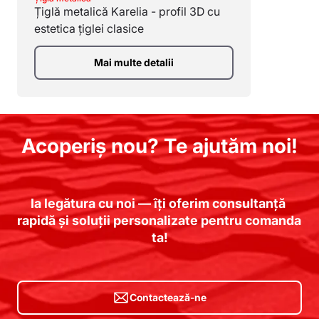
Țiglă metalică Karelia - profil 3D cu
estetica țiglei clasice
Mai multe detalii
Acoperiș nou? Te ajutăm noi!
Ia legătura cu noi — îți oferim consultanță 
rapidă și soluții personalizate pentru comanda 
ta!
Contactează-ne