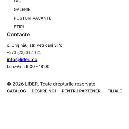
FAQ
GALERIE
POSTURI VACANTE
ȘTIRI
Contacte
o. Chișinău, str. Petricani 31/c
+373 (22) 312-121
info@lider.md
Lun.-Vin.: 9:00 - 18:00
© 2026 LIDER. Toate drepturile rezervate.
Navigare
CATALOG
DESPRE NOI
PENTRU PARTENERI
FILIALE
principală