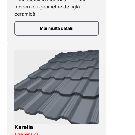
modern cu geometrie de țiglă
ceramică
Mai multe detalii
Karelia
Țiglă metalică