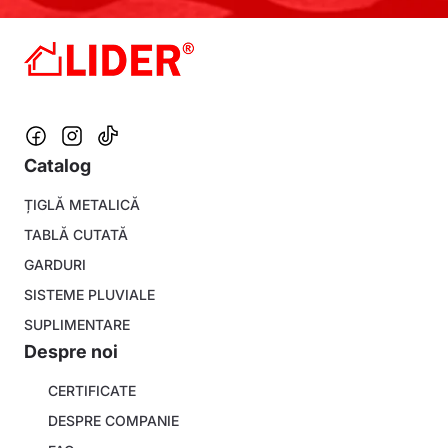
Catalog
Footer
ȚIGLĂ METALICĂ
menu
TABLĂ CUTATĂ
GARDURI
SISTEME PLUVIALE
SUPLIMENTARE
Despre noi
About
CERTIFICATE
company
DESPRE COMPANIE