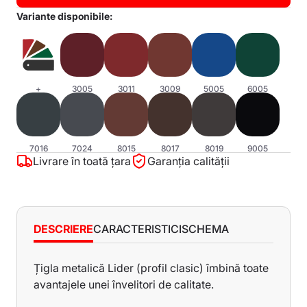
Variante disponibile:
+
3005
3011
3009
5005
6005
7016
7024
8015
8017
8019
9005
Livrare în toată țara
Garanția calității
DESCRIERE
CARACTERISTICI
SCHEMA
Țigla metalică Lider (profil clasic) îmbină toate
Caracteristici
avantajele unei învelitori de calitate.
Lungimea minimă a foii - 500 mm