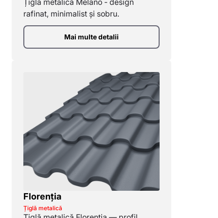
Țiglă metalică Melano - design
rafinat, minimalist și sobru.
Mai multe detalii
Florenția
Țiglă metalică
Țiglă metalică Florentia — profil