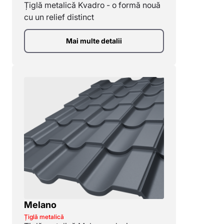
Țiglă metalică Kvadro - o formă nouă
Quartz (Polonia, 0,53 mm, Zn 275 g/m2)
cu un relief distinct
Mai multe detalii
Melano
Țiglă metalică