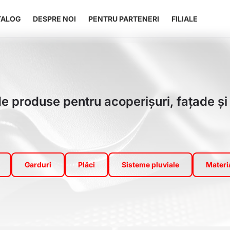
vigare
TALOG
DESPRE NOI
PENTRU PARTENERI
FILIALE
ncipală
e produse pentru acoperișuri, fațade și 
Garduri
Plăci
Sisteme pluviale
Materia