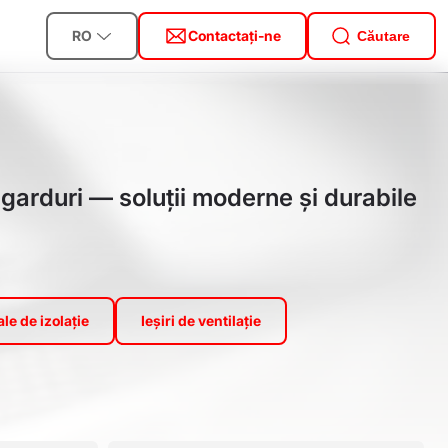
RO
Contactați-ne
Căutare
garduri — soluții moderne și durabile
le de izolație
Ieșiri de ventilație