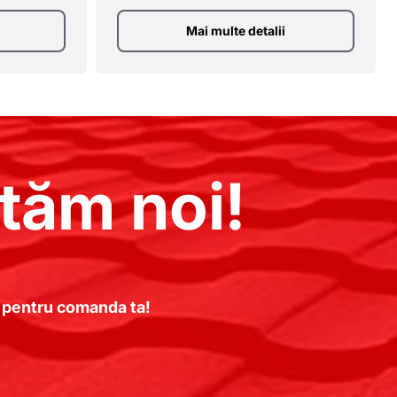
Mai multe detalii
tăm noi!
te pentru comanda ta!