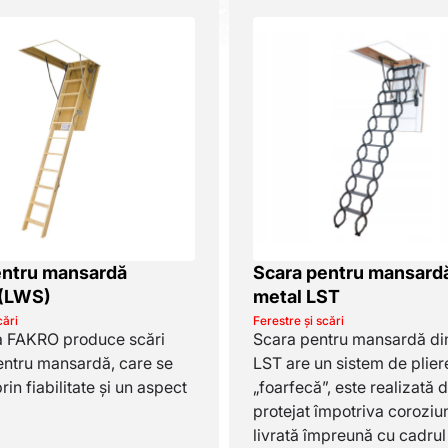
entru mansardă
Scara pentru mansardă
(LWS)
metal LST
cări
Ferestre și scări
 FAKRO produce scări
Scara pentru mansardă di
pentru mansardă, care se
LST are un sistem de pliere
in fiabilitate și un aspect
„foarfecă”, este realizată 
protejat împotriva coroziun
livrată împreună cu cadrul