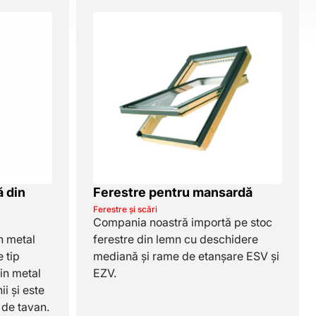
 din
Ferestre pentru mansardă
Ferestre și scări
Compania noastră importă pe stoc
n metal
ferestre din lemn cu deschidere
 tip
mediană și rame de etanșare ESV și
din metal
EZV.
ii și este
 de tavan.