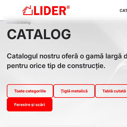
Sari
Na
la
CA
pri
conținutul
Breadcrumb
Acasă
Catalog
principal
CATALOG
Catalogul nostru oferă o gamă largă d
pentru orice tip de construcție.
Toate categoriile
Țiglă metalică
Tablă cutată
Ferestre și scări