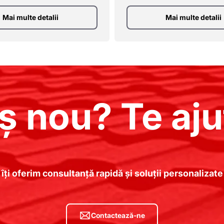
Mai multe detalii
Mai multe detalii
ș nou? Te aju
 îți oferim consultanță rapidă și soluții personaliza
Contactează-ne