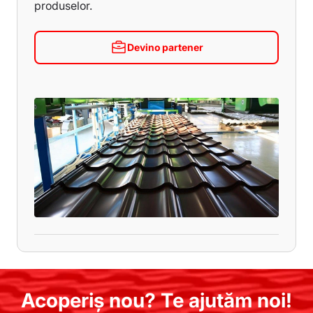
produselor.
Devino partener
Acoperiș nou? Te ajutăm noi!