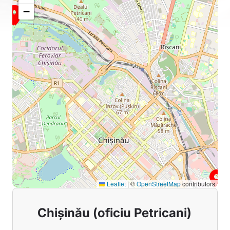
−
Leaflet
|
©
OpenStreetMap
contributors
Chișinău (oficiu Petricani)