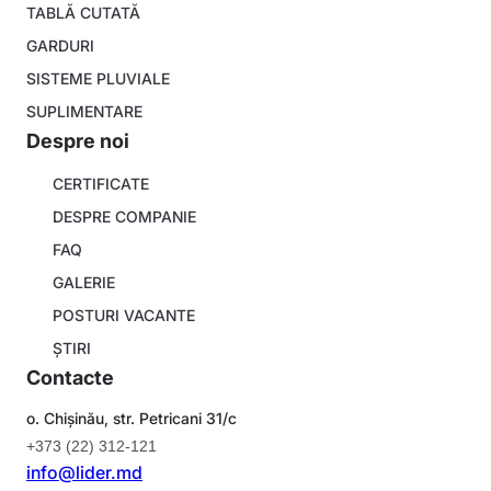
menu
TABLĂ CUTATĂ
GARDURI
SISTEME PLUVIALE
SUPLIMENTARE
Despre noi
About
CERTIFICATE
company
DESPRE COMPANIE
FAQ
GALERIE
POSTURI VACANTE
ȘTIRI
Contacte
o. Chișinău, str. Petricani 31/c
+373 (22) 312-121
info@lider.md