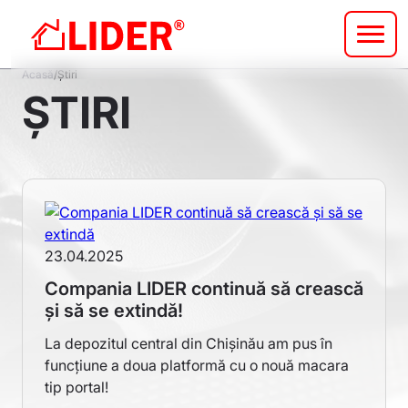
Sari
la
conținutul
Breadcrumb
principal
Acasă
Știri
ȘTIRI
23.04.2025
Compania LIDER continuă să crească
și să se extindă!
La depozitul central din Chișinău am pus în
funcțiune a doua platformă cu o nouă macara
tip portal!