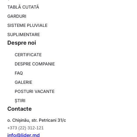
menu
TABLĂ CUTATĂ
GARDURI
SISTEME PLUVIALE
SUPLIMENTARE
Despre noi
About
CERTIFICATE
company
DESPRE COMPANIE
FAQ
GALERIE
POSTURI VACANTE
ȘTIRI
Contacte
o. Chișinău, str. Petricani 31/c
+373 (22) 312-121
info@lider.md