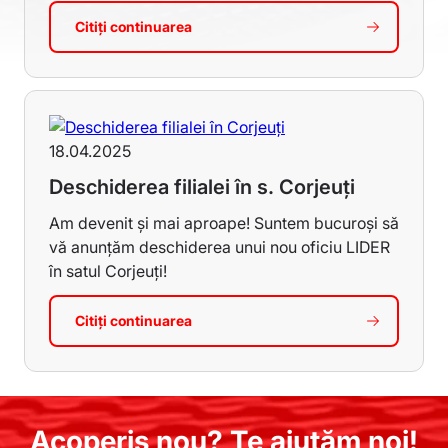
Citiți continuarea
despre Compania LIDER continuă să cr
18.04.2025
Deschiderea filialei în s. Corjeuți
Am devenit și mai aproape! Suntem bucuroși să
vă anunțăm deschiderea unui nou oficiu LIDER
în satul Corjeuți!
Citiți continuarea
despre Deschiderea filialei în s. Corje
Acoperiș nou? Te ajutăm noi!