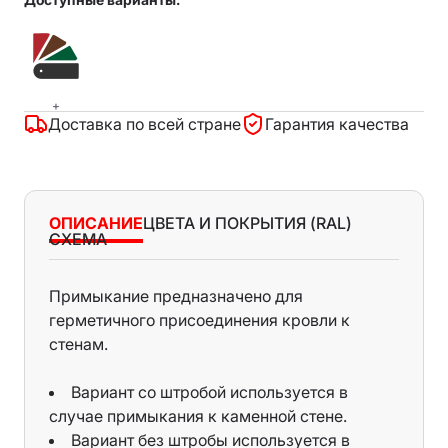
+
Доставка по всей стране
Гарантия качества
ОПИСАНИЕ
ЦВЕТА И ПОКРЫТИЯ (RAL)
СХЕМА
Примыкание предназначено для
Printech: дерево 8019, дерево 7016, старая
герметичного присоединения кровли к
доска, камень, дерево серое, дерево 435К,
стенам.
дерево МО 031, дерево тёмное, дерево
белое, дерево бархатное
Вариант со штробой используется в
Print Green: туя, самшит
случае примыкания к каменной стене.
Print: старый камень, дуб 3д, венге 3Д,
Вариант без штробы используется в