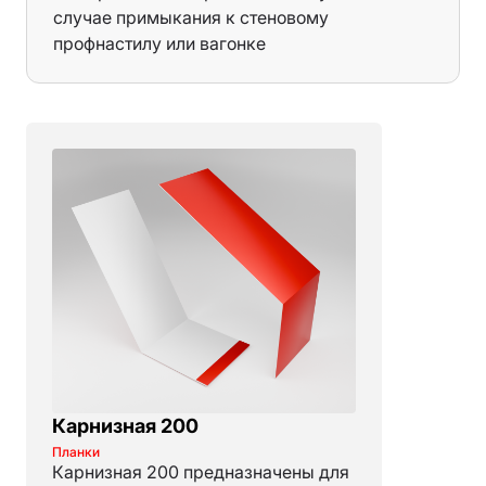
дерево серое 3д
случае примыкания к стеновому
V-matt: 3005, 6005, 7024, 8015, 8019, 9005
профнастилу или вагонке
Sunmatt: 3005, 6005, 7016, 8017, 8019
Quartz: 7024, 8019
Глянец: 3011, 3005, 3009, 5005, 6005, 8017,
7016, 9002, 9003, 9006
Al-Zn, Zn
Карнизная 200
Планки
Карнизная 200 предназначены для