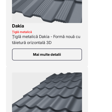
Dakia
Țiglă metalică
Țiglă metalică Dakia - Formă nouă cu
tăietură orizontală 3D
Mai multe detalii