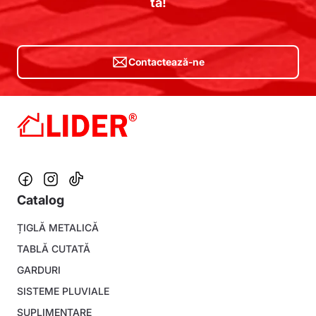
ta!
Contactează-ne
Catalog
Footer
ȚIGLĂ METALICĂ
menu
TABLĂ CUTATĂ
GARDURI
SISTEME PLUVIALE
SUPLIMENTARE