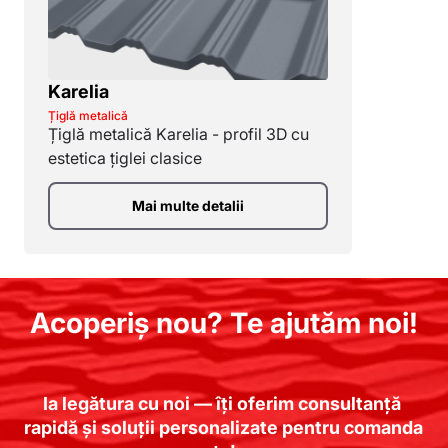
Karelia
Țiglă metalică
Țiglă metalică Karelia - profil 3D cu
estetica țiglei clasice
Mai multe detalii
Acoperiș nou? Te ajutăm noi!
Ia legătura cu noi — îți oferim consultanță 
rapidă și soluții personalizate pentru comanda 