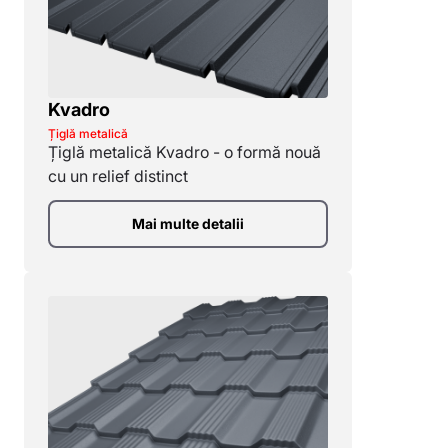
Mg-Zn 120 g/m2)
Quartz (Polonia, 0,53 mm, Zn 275 g/m2)
Kvadro
Țiglă metalică
Țiglă metalică Kvadro - o formă nouă
cu un relief distinct
Mai multe detalii