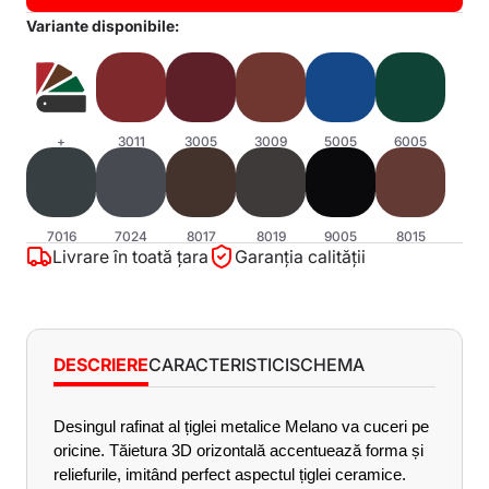
Variante disponibile:
+
3011
3005
3009
5005
6005
7016
7024
8017
8019
9005
8015
Livrare în toată țara
Garanția calității
DESCRIERE
CARACTERISTICI
SCHEMA
Desingul rafinat al țiglei metalice Melano va cuceri pe 
Caracteristici:
oricine. Tăietura 3D orizontală accentuează forma și 
reliefurile, imitând perfect aspectul țiglei ceramice. 
Lungimea minimă a foii: 500 mm