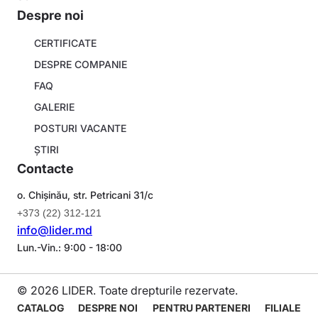
Despre noi
About
CERTIFICATE
company
DESPRE COMPANIE
FAQ
GALERIE
POSTURI VACANTE
ȘTIRI
Contacte
o. Chișinău, str. Petricani 31/c
+373 (22) 312-121
info@lider.md
Lun.-Vin.: 9:00 - 18:00
© 2026 LIDER. Toate drepturile rezervate.
Navigare
CATALOG
DESPRE NOI
PENTRU PARTENERI
FILIALE