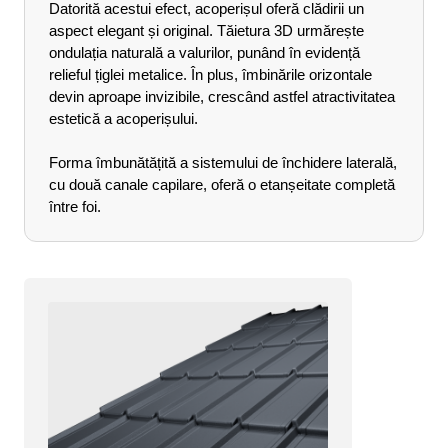
Datorită acestui efect, acoperișul oferă clădirii un 
Lățime totală foilor: 1210 mm
aspect elegant și original. Tăietura 3D urmărește 
Lungime recomandată foilor: 6000 mm
ondulația naturală a valurilor, punând în evidență 
Lățime utilă foilor: 1142 mm
relieful țiglei metalice. În plus, îmbinările orizontale 
Lungime maximă foilor: 8000 mm
devin aproape invizibile, crescând astfel atractivitatea 
Înălțimea profilului: 52 mm
estetică a acoperișului.
Lungimea undei transversale: 350 mm
Grosimea metalului: de la 0,45 mm
Forma îmbunătățită a sistemului de închidere laterală, 
Paleta completă de culori RAL:
cu două canale capilare, oferă o etanșeitate completă 
între foi.
Lucios - 3011, 3005, 3009, 5005, 6005, 8017
Mat (V-Matt) - 3005, 6005, 7024, 8015,
8019, 9005
Mat (Sunmatt) - 3005, 6005, 7016, 8017,
8019
Quartz - 7024, 8019
Fabricat din metal:
Lucios (Coreea de sud, 0,45 mm, Mg-Zn 120
g/m2)
V-matt, Sunmatt (Coreea de sud, 0,45 mm,