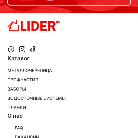
Каталог
Footer
МЕТАЛЛОЧЕРЕПИЦА
menu
ПРОФНАСТИЛ
ЗАБОРЫ
ВОДОСТОЧНЫЕ СИСТЕМЫ
ПЛАНКИ
O нас
About
FAQ
company
ВАКАНСИИ