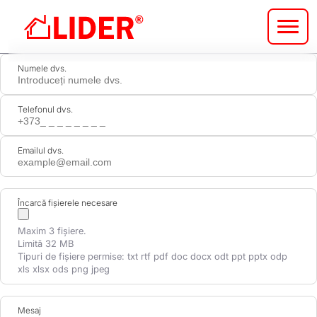
Sari
la
conținutul
principal
Numele dvs.
Telefonul dvs.
Emailul dvs.
Încarcă fișierele necesare
Maxim 3 fișiere.
Limită 32 MB
Tipuri de fișiere permise: txt rtf pdf doc docx odt ppt pptx odp
xls xlsx ods png jpeg
Mesaj