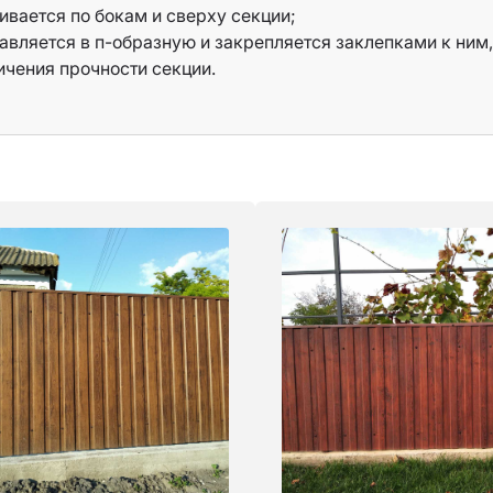
ивается по бокам и сверху секции;
бархатное
авляется в п-образную и закрепляется заклепками к ним,
них ламелей с задней
Print Green: туя, самшит
оски от 2,30м.
ичения прочности секции.
Print: старый камень, дуб
ся как с передней, так и с
V-matt: 3005, 6005, 7024, 
Sunmatt: 3005, 6005, 7016,
Quartz: 7024, 8019
Глянец: 3011, 3005, 3009, 