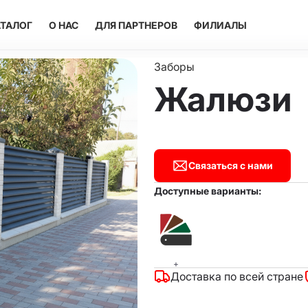
vigare
ТАЛОГ
О НАС
ДЛЯ ПАРТНЕРОВ
ФИЛИАЛЫ
incipală
Заборы
Жалюзи
Связаться с нами
Доступные варианты:
+
Доставка по всей стране