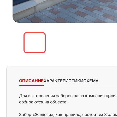
ОПИСАНИЕ
ХАРАКТЕРИСТИКИ
СХЕМА
Для изготовления заборов наша компания произ
Характеристики:
собираются на объекте.
Ламели для жалюзей 4, 5, 6, 7,5 и 8 - рекоме
Забор «Жалюзи», как правило, состоит из 3 эле
нахлестом минимум 5 мм.