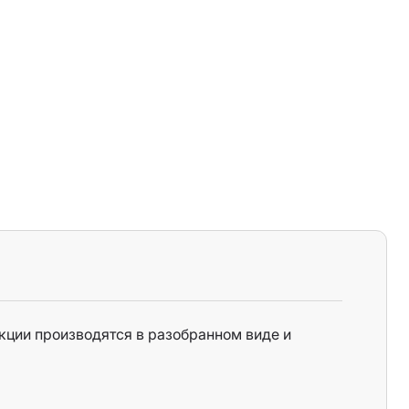
кции производятся в разобранном виде и
я (RAL):
рево 7016, старая доска, камень, дерево серое,
, дерево тёмное, дерево белое, дерево