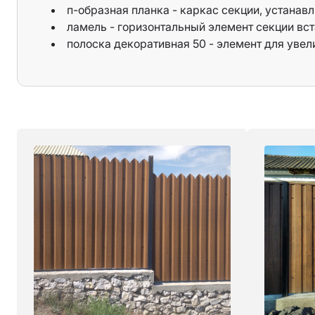
п-образная планка - каркас секции, устанавл
Длина элементов не более 3,0 м.
ламель - горизонтальный элемент секции вст
Полоска 50 устанавливается для односторон
стороны секции при её длине более 1,70 м, 2 пол
полоска декоративная 50 - элемент для увел
Для 2-х сторонних ламелей полоска монтирует
задней стороны.