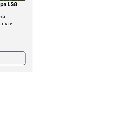
ра LS8
ый
ства и