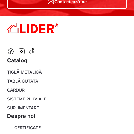
Contactează-ne
Catalog
Footer
ȚIGLĂ METALICĂ
menu
TABLĂ CUTATĂ
GARDURI
SISTEME PLUVIALE
SUPLIMENTARE
Despre noi
About
CERTIFICATE
company