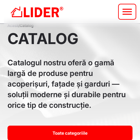
Sari
la
conținutul
Breadcrumb
principal
Acasă
Catalog
CATALOG
Catalogul nostru oferă o gamă
largă de produse pentru
acoperișuri, fațade și garduri —
soluții moderne și durabile pentru
orice tip de construcție.
Toate categoriile