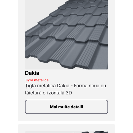
Dakia
Țiglă metalică
Țiglă metalică Dakia - Formă nouă cu
tăietură orizontală 3D
Mai multe detalii