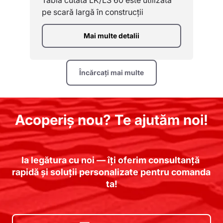
Tablă cutată LK/LS 60 este utilizată
pe scară largă în construcții
Mai multe detalii
Încărcați mai multe
Acoperiș nou? Te ajutăm noi!
Ia legătura cu noi — îți oferim consultanță 
rapidă și soluții personalizate pentru comanda 
ta!