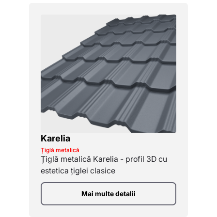
Karelia
Țiglă metalică
Țiglă metalică Karelia - profil 3D cu
estetica țiglei clasice
Mai multe detalii