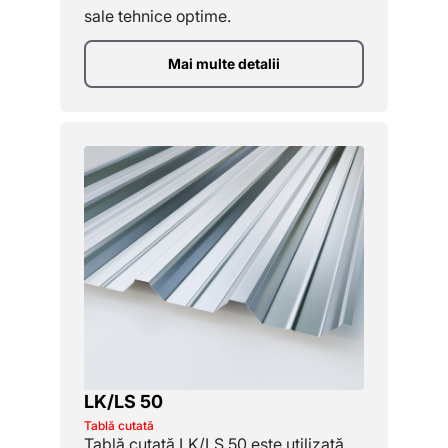
sale tehnice optime.
Mai multe detalii
LK/LS 50
Tablă cutată
Tablă cutată LK/LS 50 este utilizată