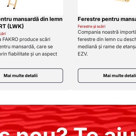
entru mansardă din lemn
Ferestre pentru mans
T (LWK)
Ferestre și scări
Compania noastră importă
cări
 FAKRO produce scări
ferestre din lemn cu desc
pentru mansardă, care se
mediană și rame de etanș
in fiabilitate și un aspect
EZV.
Mai multe detalii
Mai multe detali
ș nou? Te aju