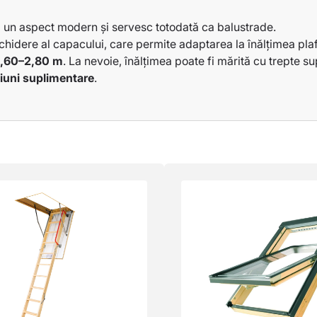
ii un aspect modern și servesc totodată ca balustrade.
hidere al capacului, care permite adaptarea la înălțimea plaf
cm:
70×80 cm
,
60×120 cm
,
70×120 cm
,60–2,80 m
. La nevoie, înălțimea poate fi mărită cu trepte 
iuni suplimentare
.