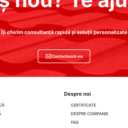
 îți oferim consultanță rapidă și soluții personaliza
Contactează-ne
Despre noi
About
CĂ
CERTIFICATE
company
Ă
DESPRE COMPANIE
FAQ