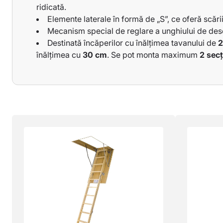
- pentru scară cu lățimea de 70 cm -
40 cm
ridicată.
- pentru scară cu lățimea de 60 cm -
32 cm
Elemente laterale în formă de „S”, ce oferă scăr
- pentru scară cu lățimea de 50 cm -
30 cm
Mecanism special de reglare a unghiului de desc
Dimensiuni trapă pentru înălțimea de 260-280 
Destinată încăperilor cu înălțimea tavanului de
2
înălțimea cu
30 cm
. Se pot monta maximum
2 secț