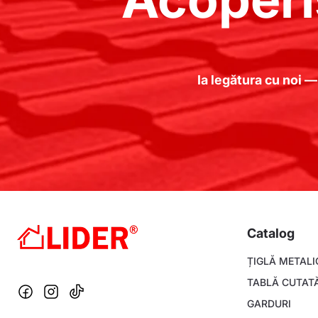
Ia legătura cu noi —
Catalog
Footer
ȚIGLĂ METALI
menu
TABLĂ CUTAT
GARDURI