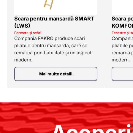
Scara pentru mansardă SMART
Scara p
(LWS)
KOMFOR
Ferestre și scări
Ferestre și s
Compania FAKRO produce scări
Compania
pliabile pentru mansardă, care se
pliabile 
remarcă prin fiabilitate și un aspect
remarcă pr
modern.
modern.
Mai multe detalii
Acoperi