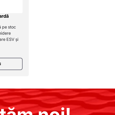
ardă
 pe stoc
hidere
are ESV și
i
tăm noi!