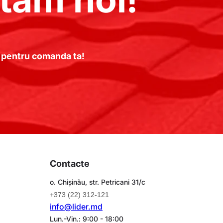
te pentru comanda ta!
Contacte
o. Chișinău, str. Petricani 31/c
+373 (22) 312-121
info@lider.md
Lun.-Vin.: 9:00 - 18:00