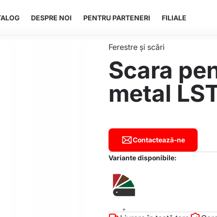
vigare
TALOG
DESPRE NOI
PENTRU PARTENERI
FILIALE
ncipală
Ferestre și scări
Scara pen
metal LS
Contactează-ne
Variante disponibile:
+