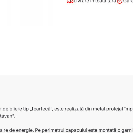
Livrare în toată țara
Gara
 pliere tip „foarfecă”, este realizată din metal protejat împo
 tavan”.
ire de energie. Pe perimetrul capacului este montată o garni