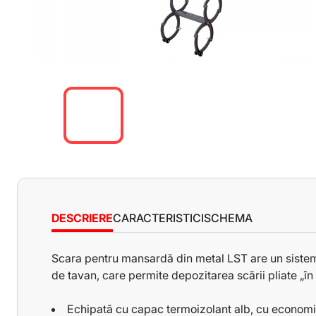
DESCRIERE
CARACTERISTICI
SCHEMA
Scara pentru mansardă din metal LST are un sistem de
Sarcină maximă:
200 kg
de tavan, care permite depozitarea scării pliate „în
Lățimea treptei:
8 cm
Lungimea treptei:
Echipată cu capac termoizolant alb, cu economis