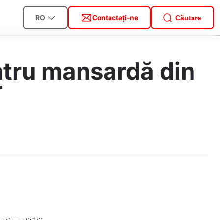
RO
Contactați-ne
Căutare
tru mansardă din
T