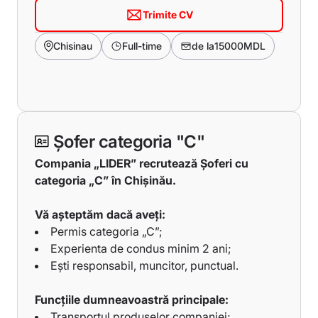
Trimite CV
Chisinau
Full-time
de la
15000
MDL
Șofer categoria "C"
Compania „LIDER” recrutează Șoferi cu
categoria „C” în Chișinău.
Vă așteptăm dacă aveți:
Permis categoria „C”;
Experienta de condus minim 2 ani;
Ești responsabil, muncitor, punctual.
Funcțiile dumneavoastră principale:
Transportul produselor companiei;