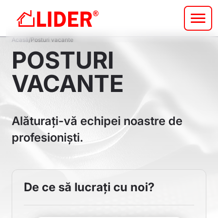
Sari
la
conținutul
Breadcrumb
principal
Acasă
Posturi vacante
POSTURI
VACANTE
Alăturați-vă echipei noastre de
profesioniști.
De ce să lucrați cu noi?