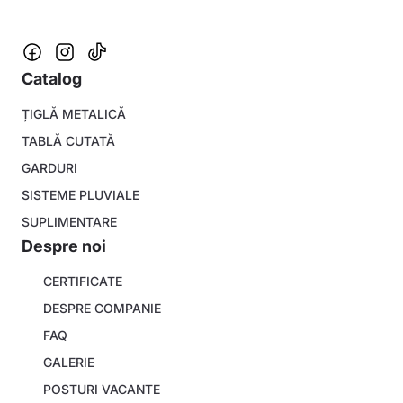
Catalog
Footer
ȚIGLĂ METALICĂ
menu
TABLĂ CUTATĂ
GARDURI
SISTEME PLUVIALE
SUPLIMENTARE
Despre noi
About
CERTIFICATE
company
DESPRE COMPANIE
FAQ
GALERIE
POSTURI VACANTE