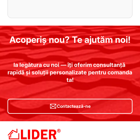
Acoperiș nou? Te ajutăm noi!
Ia legătura cu noi — îți oferim consultanță 
rapidă și soluții personalizate pentru comanda 
ta!
Contactează-ne