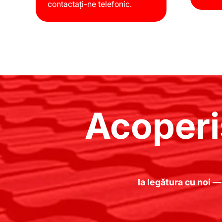
contactați-ne telefonic.
Acoperi
Ia legătura cu noi —