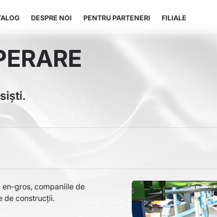
vigare
TALOG
DESPRE NOI
PENTRU PARTENERI
FILIALE
ncipală
PERARE
iști.
 en-gros, companiile de
e de construcții.