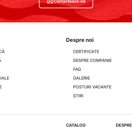
Contactează-ne
Despre noi
About
CĂ
CERTIFICATE
company
Ă
DESPRE COMPANIE
FAQ
IALE
GALERIE
E
POSTURI VACANTE
ȘTIRI
Navigare
CATALOG
DESPRE
principală