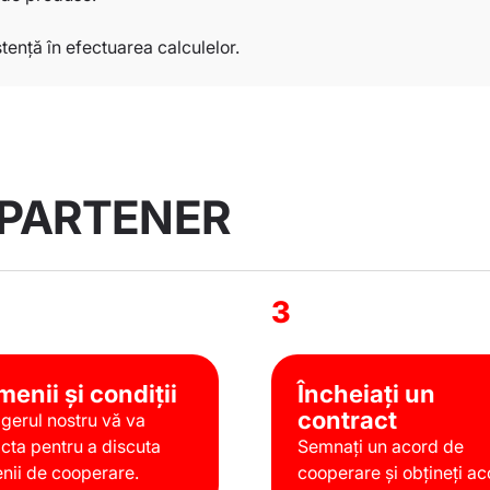
stență în efectuarea calculelor.
 PARTENER
3
menii și condiții
Încheiați un
contract
erul nostru vă va
cta pentru a discuta
Semnați un acord de
nii de cooperare.
cooperare și obțineți ac