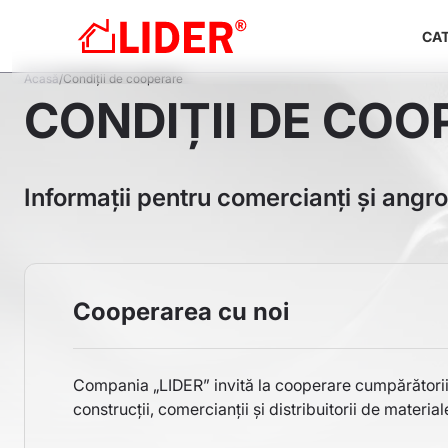
Sari
Na
la
CA
pri
conținutul
Breadcrumb
Acasă
Condiții de cooperare
principal
CONDIȚII DE COO
Informații pentru comercianți și angros
Cooperarea cu noi
Compania „LIDER” invită la cooperare cumpărătorii
construcții, comercianții și distribuitorii de material