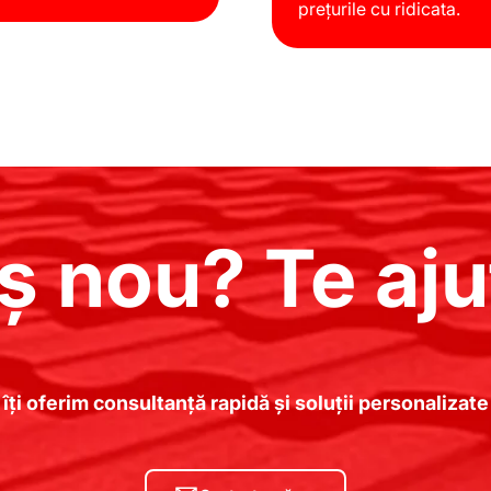
prețurile cu ridicata.
ș nou? Te aju
 îți oferim consultanță rapidă și soluții personaliza