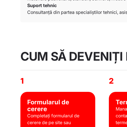
Suport tehnic
Consultanță din partea specialiștilor tehnici, asi
CUM SĂ DEVENIȚI
1
2
Formularul de
Ter
cerere
Manag
Completați formularul de
conta
cerere de pe site sau
terme