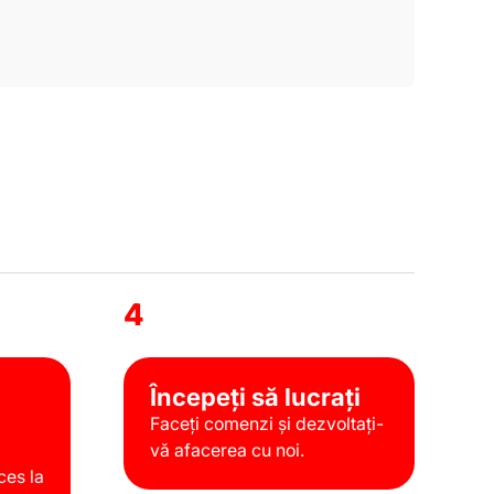
4
Începeți să lucrați
Faceți comenzi și dezvoltați-
vă afacerea cu noi.
ces la