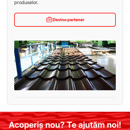
produselor.
Devino partener
Acoperiș nou? Te ajutăm noi!