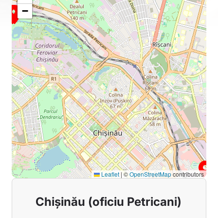
−
Leaflet
|
©
OpenStreetMap
contributors
Chișinău (oficiu Petricani)