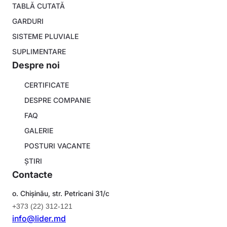
menu
TABLĂ CUTATĂ
GARDURI
SISTEME PLUVIALE
SUPLIMENTARE
Despre noi
About
CERTIFICATE
company
DESPRE COMPANIE
FAQ
GALERIE
POSTURI VACANTE
ȘTIRI
Contacte
o. Chișinău, str. Petricani 31/c
+373 (22) 312-121
info@lider.md