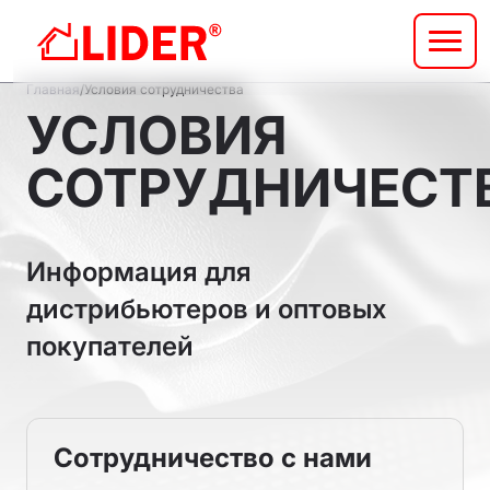
Перейти
к
основному
Строка
содержанию
Главная
Условия сотрудничества
УСЛОВИЯ
навигации
СОТРУДНИЧЕСТ
Информация для
дистрибьютеров и оптовых
покупателей
Сотрудничество с нами